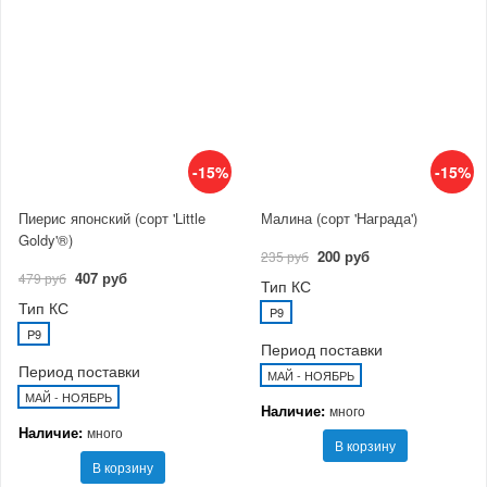
-15%
-15%
Пиерис японский (сорт 'Little
Малина (сорт 'Награда')
Goldy'®)
200 руб
235 руб
407 руб
479 руб
Тип КС
Тип КС
P9
P9
Период поставки
Период поставки
МАЙ - НОЯБРЬ
МАЙ - НОЯБРЬ
Наличие:
много
Наличие:
много
В корзину
В корзину