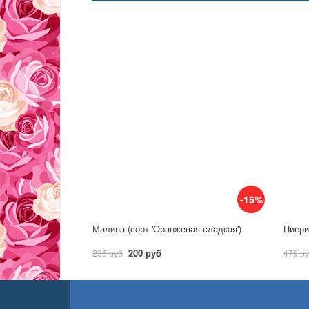
-15%
Малина (сорт 'Оранжевая сладкая')
Пиерис
200 руб
235 руб
479 р