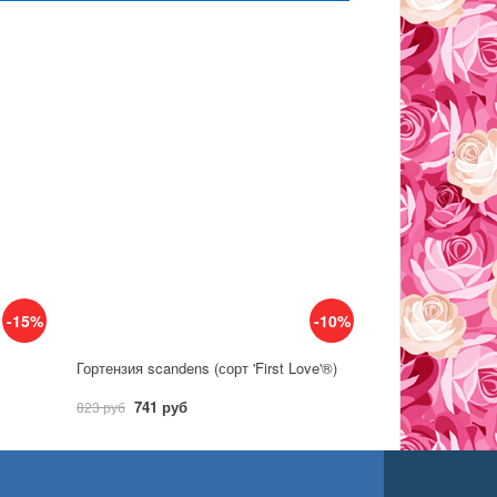
-15%
-10%
Гортензия scandens (сорт 'First Love'®)
741 руб
823 руб