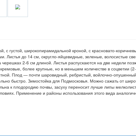
й, с густой, широкопирамидальной кроной, с красновато-коричнев
. Листья до 14 см, округло-яйцевидные, зеленые, волосистые све
на черешках 2-6 см длиной. Листья распускаются на две недели поз
кремовые, более крупные, но в меньшем количестве в соцветии (2-
стной. Плод — почти шаровидный, ребристый, войлочно-опушенны
тельно быстро. Зимостойка для Подмосковья. Можно сажать от шир
льна к плодородию почвы, засуху переносит лучше липы мелколис
условиях. Применение и районы использования этого вида аналогич