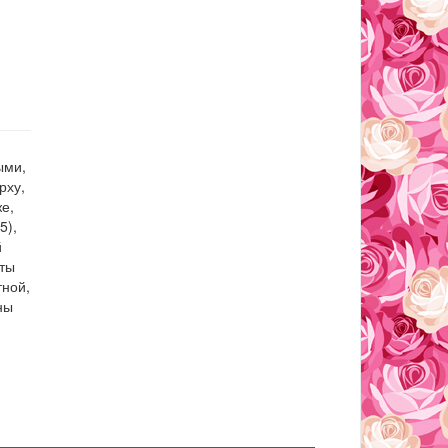
ыми,
рху,
же,
5),
й
оты
тной,
ны