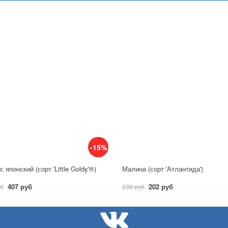
-15%
 японский (сорт 'Little Goldy'®)
Малина (сорт 'Атлантида')
407 руб
202 руб
уб
238 руб