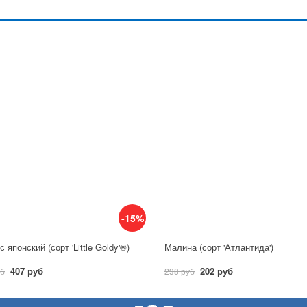
-15%
 японский (сорт 'Little Goldy'®)
Малина (сорт 'Атлантида')
407 руб
202 руб
уб
238 руб