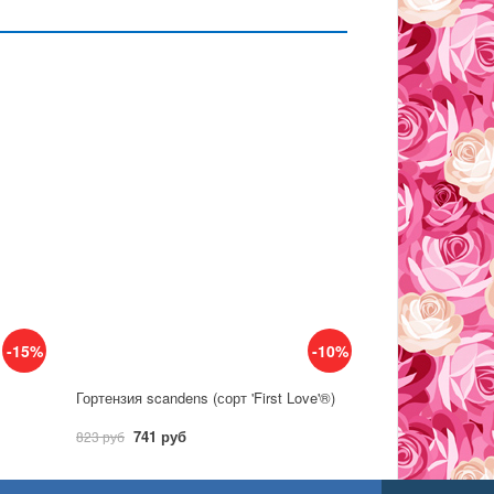
-15%
-10%
Гортензия scandens (сорт 'First Love'®)
741 руб
823 руб