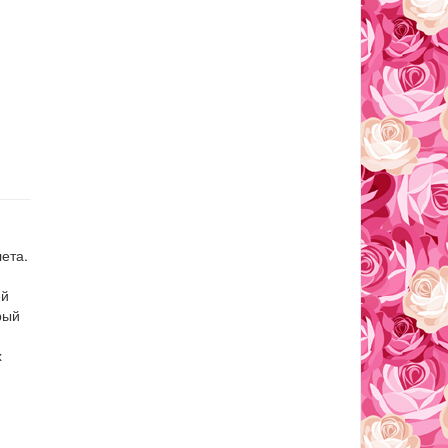
ета.
ей
рый
х