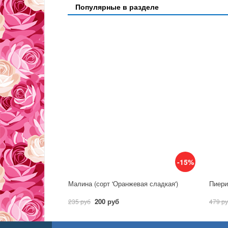
Популярные в разделе
-15%
Малина (сорт 'Оранжевая сладкая')
Пиерис
200 руб
235 руб
479 р