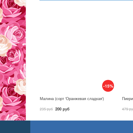
-15%
Малина (сорт 'Оранжевая сладкая')
Пиерис
200 руб
235 руб
479 р