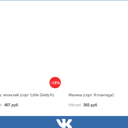
-15%
 японский (сорт 'Little Goldy'®)
Малина (сорт 'Атлантида')
407 руб
202 руб
уб
238 руб