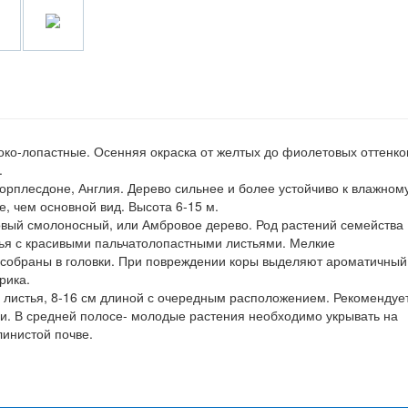
боко-лопастные. Осенняя окраска от желтых до фиолетовых оттенко
.
Ворплесдоне, Англия. Дерево сильнее и более устойчиво к влажном
, чем основной вид. Высота 6-15 м.
ксовый смолоносный, или Амбровое дерево. Род растений семейства
ья с красивыми пальчатолопастными листьями. Мелкие
, собраны в головки. При повреждении коры выделяют ароматичный
ерика.
листья, 8-16 см длиной с очередным расположением. Рекомендуе
и. В средней полосе- молодые растения необходимо укрывать на
линистой почве.