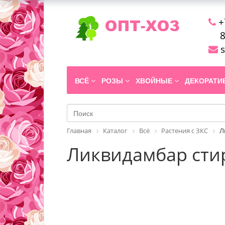
+
8
s
ВСЁ
РОЗЫ
ХВОЙНЫЕ
ДЕКОРАТ
Главная
Каталог
Всё
Растения с ЗКС
Л
Ликвидамбар стир