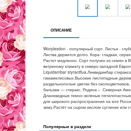
ОПИСАНИЕ
Worplesdon - популярный сорт. Листья - глу
Листва держится долго. Кора- гладкая, серая
Растет медленно. Сорт получен из семян в 
ветреному климату в северо-западной Европе
Liquidambar styraciflua.Ликвидамбар стира
гамамелисовых.Высокие листопадные дерев
раздельнополые цветки без околоцветников
бальзам — стиракс. Родина – Северная Ам
Дланевидные темно-зеленые пятилопастные 
для широкого распространения на юге Росси
зиму.Растёт на сыром кислом суглинке или г
Популярные в разделе