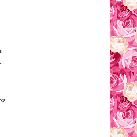
в.
у
тся