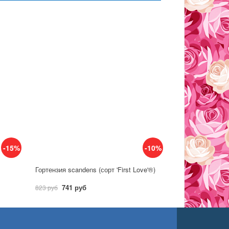
-15%
-10%
Гортензия scandens (сорт 'First Love'®)
741 руб
823 руб