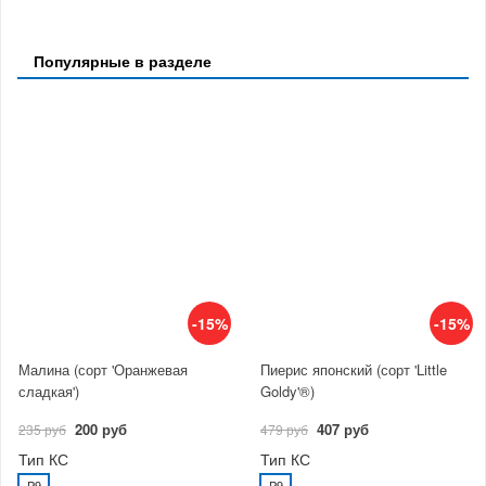
Популярные в разделе
-15%
-15%
Малина (сорт 'Оранжевая
Пиерис японский (сорт 'Little
сладкая')
Goldy'®)
200 руб
407 руб
235 руб
479 руб
Тип КС
Тип КС
P9
P9