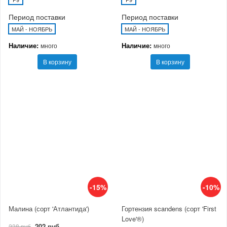
Период поставки
Период поставки
МАЙ - НОЯБРЬ
МАЙ - НОЯБРЬ
Наличие:
Наличие:
много
много
В корзину
В корзину
-15%
-10%
Малина (сорт 'Атлантида')
Гортензия scandens (сорт 'First
Love'®)
202 руб
238 руб