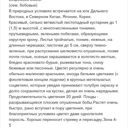
(сем. бобовые)
В природных условиях встречается на юге Дальнего
Востока, в Северном Китае, Японии, Корее.
Красивый, сильно ветвистый листопадный кустарник до 1
(1,5) м высотой, с многочисленными тонкими,
прутьевидными, зелеными побегами, образующими
округлую крону. Листья тройчатые, тонкие, нежные, на
длинных черешках; листочки до 5 см, сверху темно-
зеленые, при распускании шелковисто-опушенные, позже
почти голые, осенью окрашиваются в золотисто-желтые,
бледно красновато-бурые, рыжеватые тона, снизу
бежевые или песочные. Цветет регулярно и очень
обильно малиново-красными, иногда белыми цветками (с
фиолетовым концом лодочки) в крупных метельчатых
соцветиях, которые увядая принимают голубую окраску и
долго сохраняются на кустах, делая их очень нарядными.
Продолжительность цветения 20 дней. Плоды -
раскрывающиеся плоские опушенные бобы.Растет очень
быстро, рано вступает в пору цветения, при
благоприятных условиях цветет даже однолетняя
поросль. Хорошо переносит стрижку и пересадку.Зона 4-
5