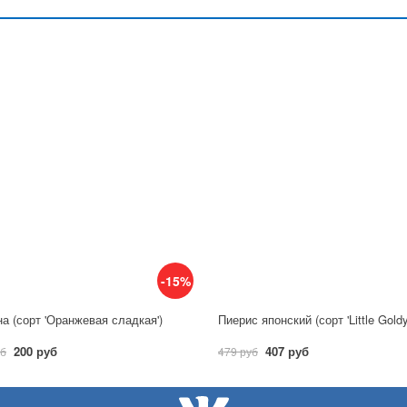
-15%
а (сорт 'Оранжевая сладкая')
Пиерис японский (сорт 'Little Gold
200 руб
407 руб
уб
479 руб