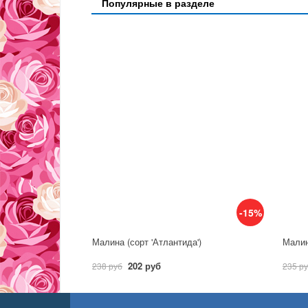
Популярные в разделе
-15%
Малина (сорт 'Атлантида')
Малин
202 руб
238 руб
235 р