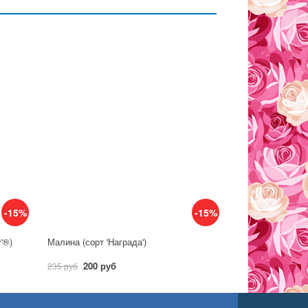
-15%
-15%
y'®)
Малина (сорт 'Награда')
200 руб
235 руб