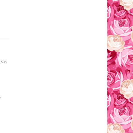
 как
е