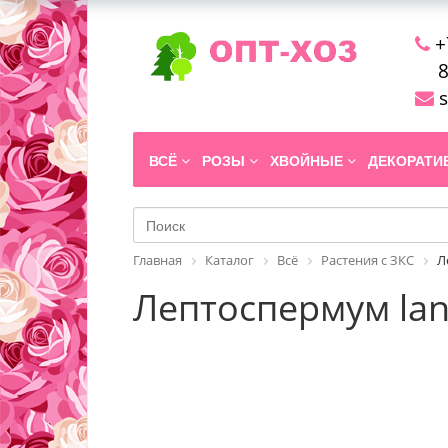
+
8
s
ВСЁ
РОЗЫ
ХВОЙНЫЕ
ДЕКОРАТ
Главная
Каталог
Всё
Растения с ЗКС
Л
Лептоспермум lan