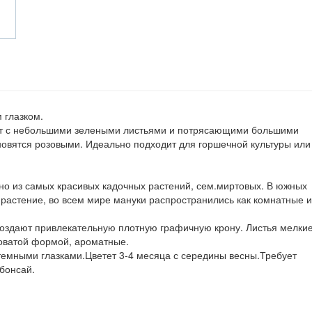
 глазком.
ст с небольшими зелеными листьями и потрясающими большими
овятся розовыми. Идеально подходит для горшечной культуры или
но из самых красивых кадочных растений, сем.миртовых. В южных
 растение, во всем мире мануки распространились как комнатные и
создают привлекательную плотную графичную крону. Листья мелки
говатой формой, ароматные.
темными глазками.Цветет 3-4 месяца с середины весны.Требует
бонсай.