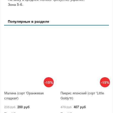
Зона 5-6.
Популярные в разделе
-15%
-15%
Малина (сорт 'Оранжевая
Пиерис японский (сорт 'Little
сладкая')
Goldy'®)
200 руб
407 руб
235 руб
479 руб