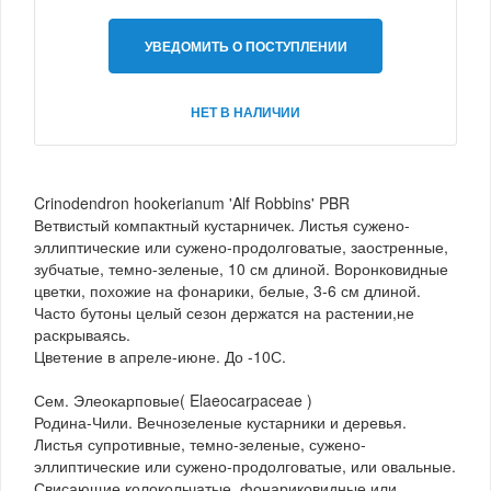
УВЕДОМИТЬ О ПОСТУПЛЕНИИ
НЕТ В НАЛИЧИИ
Crinodendron hookerianum 'Alf Robbins' PBR
Ветвистый компактный кустарничек. Листья сужено-
эллиптические или сужено-продолговатые, заостренные,
зубчатые, темно-зеленые, 10 см длиной. Воронковидные
цветки, похожие на фонарики, белые, 3-6 см длиной.
Часто бутоны целый сезон держатся на растении,не
раскрываясь.
Цветение в апреле-июне. До -10С.
Сем. Элеокарповые( Elaeocarpaceae )
Родина-Чили. Вечнозеленые кустарники и деревья.
Листья супротивные, темно-зеленые, сужено-
эллиптические или сужено-продолговатые, или овальные.
Свисающие колокольчатые, фонариковидные или