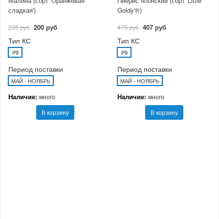
Малина (сорт 'Оранжевая
Пиерис японский (сорт 'Little
сладкая')
Goldy'®)
200 руб
407 руб
235 руб
479 руб
Тип КС
Тип КС
P9
P9
Период поставки
Период поставки
МАЙ - НОЯБРЬ
МАЙ - НОЯБРЬ
Наличие:
Наличие:
много
много
В корзину
В корзину