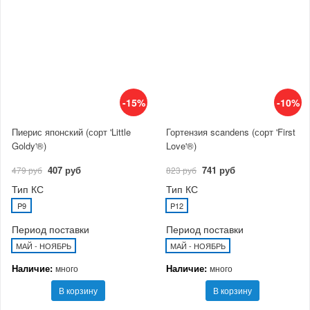
-15%
-10%
Пиерис японский (сорт 'Little
Гортензия scandens (сорт 'First
Goldy'®)
Love'®)
407 руб
741 руб
479 руб
823 руб
Тип КС
Тип КС
P9
P12
Период поставки
Период поставки
МАЙ - НОЯБРЬ
МАЙ - НОЯБРЬ
Наличие:
Наличие:
много
много
В корзину
В корзину