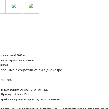
к высотой 3-6 м.
рой и округлой кроной.
иной.
бранные в соцветия 25 см в диаметре.
алютам.
и растение открытого грунта.
 Крыму. Зона 6b-7.
 требует сухой и прохладной зимовки.
зрасте может полностью вымерзнуть, но побеги снова отрастают из