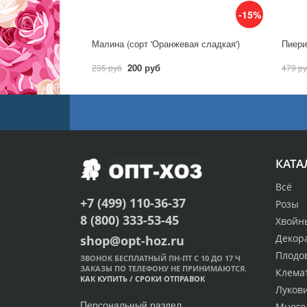
-15%
Малина (сорт 'Оранжевая сладкая')
Пиерис
200 руб
235 руб
479 р
КАТА
Всё
+7 (499) 110-36-37
Розы
8 (800) 333-53-45
Хвойн
Декор
shop@opt-hoz.ru
Плодо
ЗВОНОК БЕСПЛАТНЫЙ ПН-ПТ С 10 ДО 17 Ч
ЗАКАЗЫ ПО ТЕЛЕФОНУ НЕ ПРИНИМАЮТСЯ.
Клема
КАК КУПИТЬ
/
СРОКИ ОТПРАВОК
Луков
Персональный раздел
Много