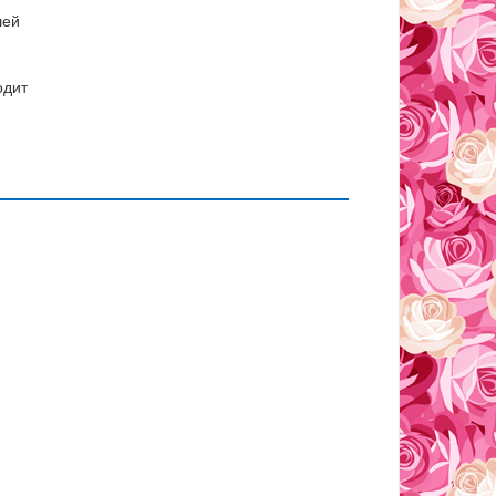
шей
одит