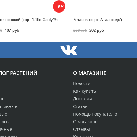
-15%
 японский (сорт 'Little Goldy'®)
Малина (сорт 'Атлантида')
407 руб
202 руб
уб
238 руб
ЛОГ РАСТЕНИЙ
О МАГАЗИНЕ
Новости
Как купить
ые
Доставка
ативные
Статьи
вые
Помощь покупателю
тисы
О магазине
ичные
Отзывы
летники
Контакты