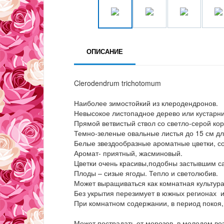
ОПИСАНИЕ
Clerodendrum trichotomum
Наиболее зимостойкий из клеродендронов.
Невысокое листопадное дерево или кустарни
Прямой ветвистый ствол со светло-серой ко
Темно-зеленые овальные листья до 15 см дл
Белые звездообразные ароматные цветки, со
Аромат- приятный, жасминовый.
Цветки очень красивы,подобны застывшим с
Плоды – сизые ягоды. Тепло и светолюбив.
Может выращиваться как комнатная культура 
Без укрытия перезимует в южных регионах и
При комнатном содержании, в период покоя,
Может пострадать от морозов, в молодом во