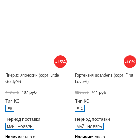
-15%
-10%
Пиерис японский (сорт 'Little
Гортензия scandens (сорт 'First
Goldy'®)
Love'®)
407 руб
741 руб
479 руб
823 руб
Тип КС
Тип КС
P9
P12
Период поставки
Период поставки
МАЙ - НОЯБРЬ
МАЙ - НОЯБРЬ
Наличие:
Наличие:
много
много