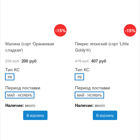
-15%
-15%
Малина (сорт 'Оранжевая
Пиерис японский (сорт 'Little
сладкая')
Goldy'®)
200 руб
407 руб
235 руб
479 руб
Тип КС
Тип КС
P9
P9
Период поставки
Период поставки
МАЙ - НОЯБРЬ
МАЙ - НОЯБРЬ
Наличие:
Наличие:
много
много
В корзину
В корзину