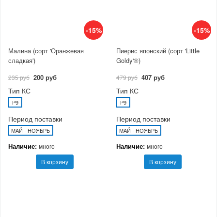
-15%
-15%
Малина (сорт 'Оранжевая
Пиерис японский (сорт 'Little
сладкая')
Goldy'®)
200 руб
407 руб
235 руб
479 руб
Тип КС
Тип КС
P9
P9
Период поставки
Период поставки
МАЙ - НОЯБРЬ
МАЙ - НОЯБРЬ
Наличие:
Наличие:
много
много
В корзину
В корзину