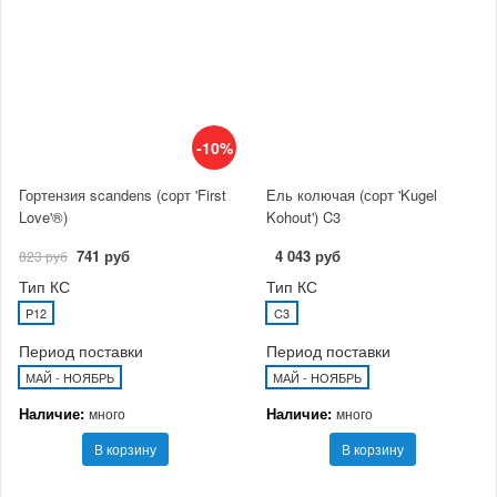
-10%
Гортензия scandens (сорт 'First
Ель колючая (сорт 'Kugel
Love'®)
Kohout') C3
741 руб
4 043 руб
823 руб
Тип КС
Тип КС
P12
C3
Период поставки
Период поставки
МАЙ - НОЯБРЬ
МАЙ - НОЯБРЬ
Наличие:
Наличие:
много
много
В корзину
В корзину