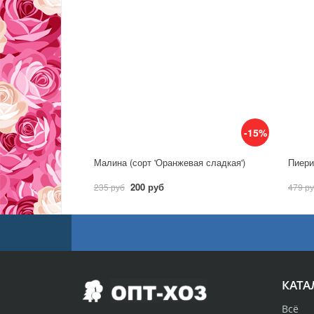
-15%
Малина (сорт 'Оранжевая сладкая')
Пиерис
200 руб
235 руб
479 р
КАТА
Всё