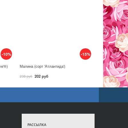
-10%
-15%
ve'®)
Малина (сорт 'Атлантида')
202 руб
238 руб
РАССЫЛКА