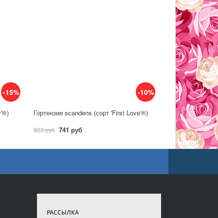
-15%
-10%
y'®)
Гортензия scandens (сорт 'First Love'®)
741 руб
823 руб
РАССЫЛКА