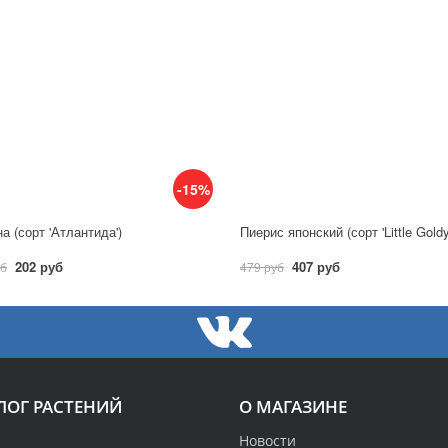
-15%
а (сорт 'Атлантида')
Пиерис японский (сорт 'Little Gold
202 руб
407 руб
уб
479 руб
ЛОГ РАСТЕНИЙ
О МАГАЗИНЕ
Новости