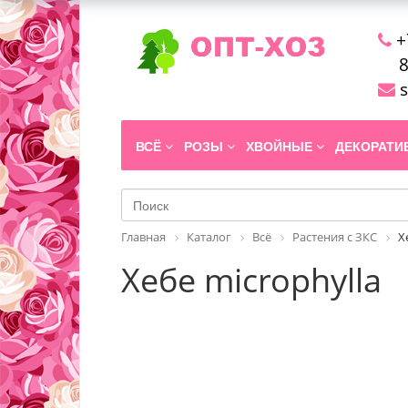
+
8
s
ВСЁ
РОЗЫ
ХВОЙНЫЕ
ДЕКОРАТ
Главная
Каталог
Всё
Растения с ЗКС
Х
Хебе microphylla