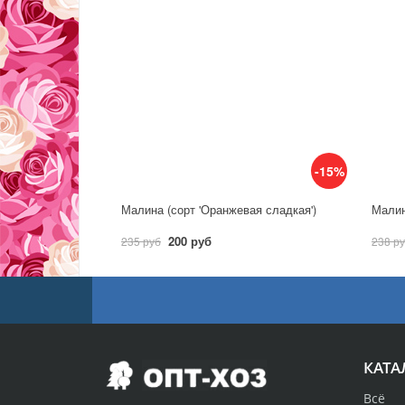
-15%
Малина (сорт 'Оранжевая сладкая')
Малин
200 руб
235 руб
238 р
КАТА
Всё