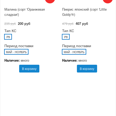
Малина (сорт 'Оранжевая
Пиерис японский (сорт 'Little
сладкая')
Goldy'®)
200 руб
407 руб
235 руб
479 руб
Тип КС
Тип КС
P9
P9
Период поставки
Период поставки
МАЙ - НОЯБРЬ
МАЙ - НОЯБРЬ
Наличие:
Наличие:
много
много
В корзину
В корзину