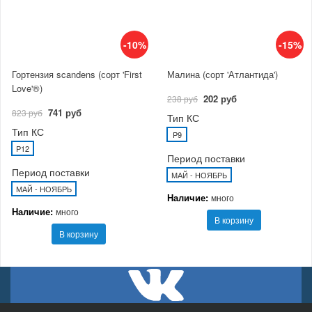
-10%
-15%
Гортензия scandens (сорт 'First
Малина (сорт 'Атлантида')
Love'®)
202 руб
238 руб
741 руб
823 руб
Тип КС
Тип КС
P9
P12
Период поставки
Период поставки
МАЙ - НОЯБРЬ
МАЙ - НОЯБРЬ
Наличие:
много
Наличие:
много
В корзину
В корзину