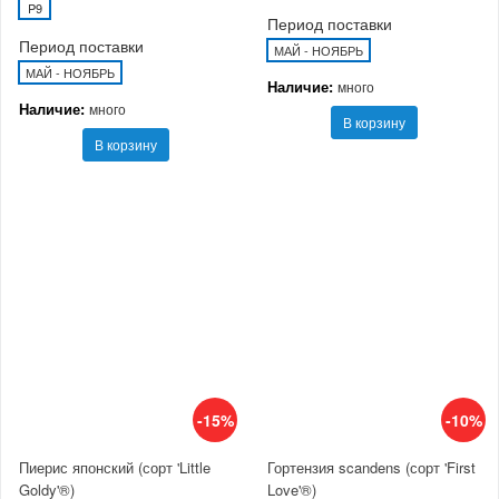
P9
Период поставки
Период поставки
МАЙ - НОЯБРЬ
МАЙ - НОЯБРЬ
Наличие:
много
Наличие:
много
В корзину
В корзину
-15%
-10%
Пиерис японский (сорт 'Little
Гортензия scandens (сорт 'First
Goldy'®)
Love'®)