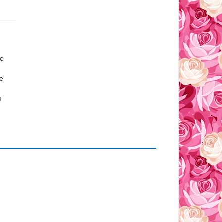
с
е
я