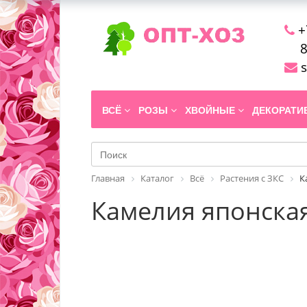
+
8
s
ВСЁ
РОЗЫ
ХВОЙНЫЕ
ДЕКОРАТ
Главная
Каталог
Всё
Растения с ЗКС
К
Камелия японская 