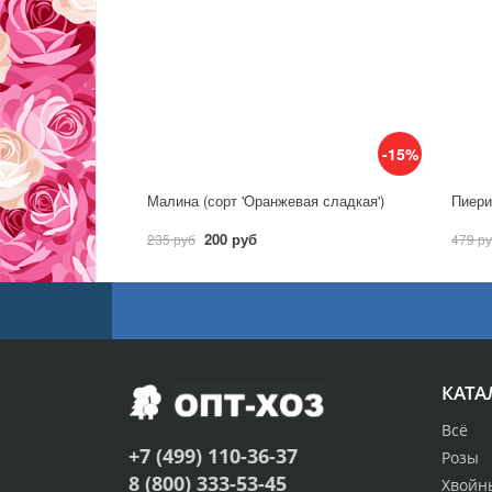
-15%
Малина (сорт 'Оранжевая сладкая')
Пиерис
200 руб
235 руб
479 р
КАТА
Всё
+7 (499) 110-36-37
Розы
8 (800) 333-53-45
Хвойн