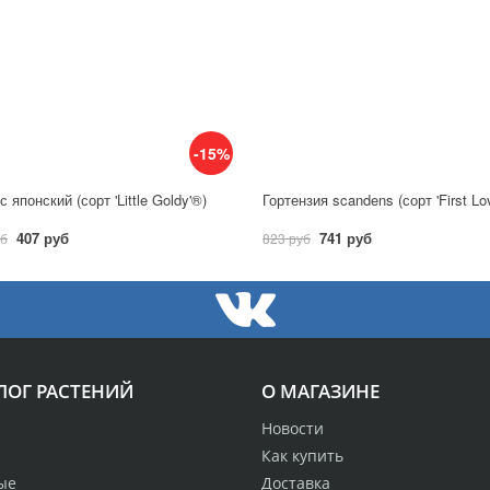
-15%
 японский (сорт 'Little Goldy'®)
Гортензия scandens (сорт 'First Lo
407 руб
741 руб
уб
823 руб
ЛОГ РАСТЕНИЙ
О МАГАЗИНЕ
Новости
Как купить
ые
Доставка