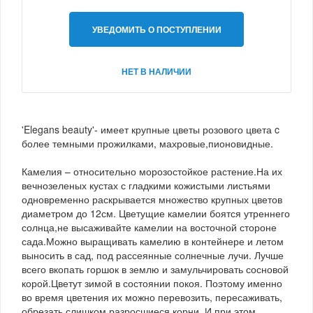
УВЕДОМИТЬ О ПОСТУПЛЕНИИ
НЕТ В НАЛИЧИИ
'Elegans beauty'- имеет крупные цветы розового цвета c
более темными прожилками, махровые,пионовидные.
Камелия – относительно морозостойкое растение.На их
вечнозеленых кустах с гладкими кожистыми листьями
одновременно раскрывается множество крупных цветов
диаметром до 12см. Цветущие камелии боятся утреннего
солнца,не высаживайте камелии на восточной стороне
сада.Можно выращивать камелию в контейнере и летом
выносить в сад, под рассеянные солнечные лучи. Лучше
всего вкопать горшок в землю и замульчировать сосновой
корой.Цветут зимой в состоянии покоя. Поэтому именно
во время цветения их можно перевозить, пересаживать,
обрезать слишком разросшиеся корни. И при этом