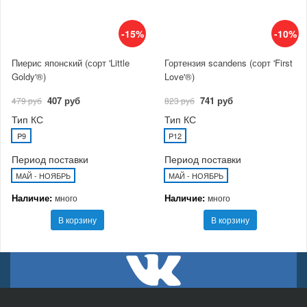
-15%
-10%
Пиерис японский (сорт 'Little
Гортензия scandens (сорт 'First
Goldy'®)
Love'®)
407 руб
741 руб
479 руб
823 руб
Тип КС
Тип КС
P9
P12
Период поставки
Период поставки
МАЙ - НОЯБРЬ
МАЙ - НОЯБРЬ
Наличие:
Наличие:
много
много
В корзину
В корзину