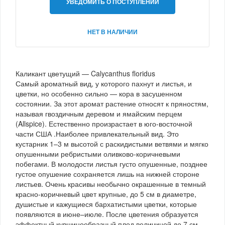
УВЕДОМИТЬ О ПОСТУПЛЕНИИ
НЕТ В НАЛИЧИИ
Каликант цветущий — Calycanthus floridus
Самый ароматный вид, у которого пахнут и листья, и
цветки, но особенно сильно — кора в засушенном
состоянии. За этот аромат растение относят к пряностям,
называя гвоздичным деревом и ямайским перцем
(Allspice). Естественно произрастает в юго-восточной
части США .Наиболее привлекательный вид. Это
кустарник 1–3 м высотой с раскидистыми ветвями и мягко
опушенными ребристыми оливково-коричневыми
побегами. В молодости листья густо опушенные, позднее
густое опушение сохраняется лишь на нижней стороне
листьев. Очень красивы необычно окрашенные в темный
красно-коричневый цвет крупные, до 5 см в диаметре,
душистые и кажущиеся бархатистыми цветки, которые
появляются в июне–июле. После цветения образуется
эффектный кувшинообразный плод величиной до 7 см.