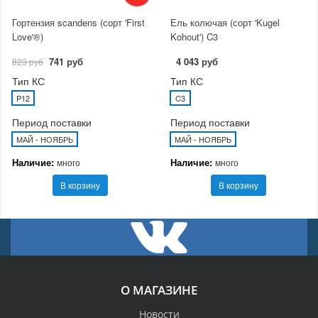
Гортензия scandens (сорт 'First
Ель колючая (сорт 'Kugel
Love'®)
Kohout') C3
741 руб
4 043 руб
823 руб
Тип КС
Тип КС
P12
C3
Период поставки
Период поставки
МАЙ - НОЯБРЬ
МАЙ - НОЯБРЬ
Наличие:
Наличие:
много
много
В корзину
В корзину
О МАГАЗИНЕ
Новости