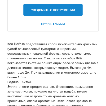
УВЕДОМИТЬ О ПОСТУПЛЕНИИ
НЕТ В НАЛИЧИИ
Itea Ilicifolia представляет собой исключительно красивый,
густой вечнозеленый кустарник с широкими,
остролистными, овальной формы, средне-зелеными,
глянцевыми листьями. С июля по сентябрь Itea
покрывается кистями поникающих бело-зеленых цветов в
длинных кистях, которыепахнут медом. Высота до 4м,
ширина до 2м. При выращивании в контенере высота не
более 1,5 м.
Родина - Китай.
Эллиптически-продолговатые, блестящие, насыщенно-
зеленые листья, похожие на листья падуба, имеют
выступающие остролистные краевые колючки.
Крошечные, слегка ароматные, зеленовато-кремовые
цветки в плотно собранных, похожих на сережки,