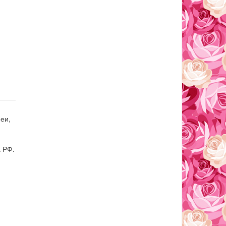
еи,
 РФ.