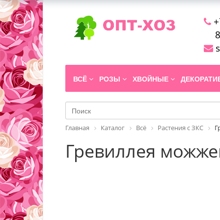
+
8
s
ВСЁ
РОЗЫ
ХВОЙНЫЕ
ДЕКОРАТ
Главная
Каталог
Всё
Растения с ЗКС
Г
Гревиллея можже