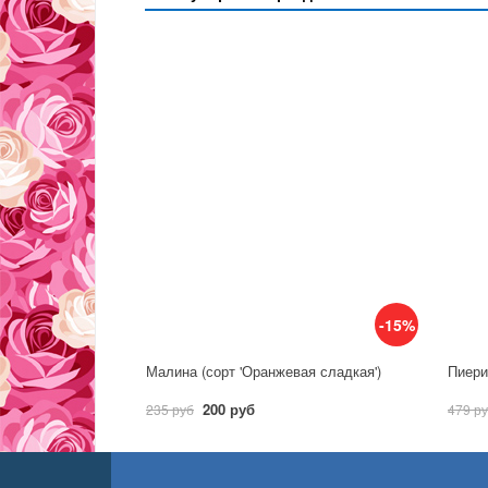
-15%
Малина (сорт 'Оранжевая сладкая')
Пиерис
200 руб
235 руб
479 р