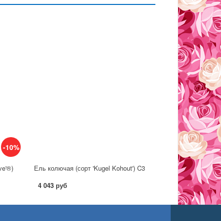
-10%
ve'®)
Ель колючая (сорт 'Kugel Kohout') C3
4 043 руб