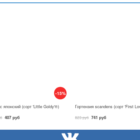
-15%
 японский (сорт 'Little Goldy'®)
Гортензия scandens (сорт 'First Lo
407 руб
741 руб
уб
823 руб