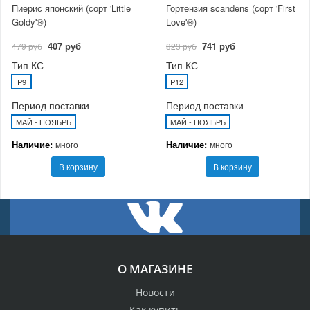
Пиерис японский (сорт 'Little
Гортензия scandens (сорт 'First
Goldy'®)
Love'®)
407 руб
741 руб
479 руб
823 руб
Тип КС
Тип КС
P9
P12
Период поставки
Период поставки
МАЙ - НОЯБРЬ
МАЙ - НОЯБРЬ
Наличие:
Наличие:
много
много
В корзину
В корзину
О МАГАЗИНЕ
Новости
Как купить