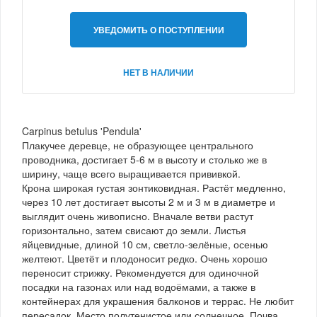
УВЕДОМИТЬ О ПОСТУПЛЕНИИ
НЕТ В НАЛИЧИИ
Carpinus betulus 'Pendula'
Плакучее деревце, не образующее центрального
проводника, достигает 5-6 м в высоту и столько же в
ширину, чаще всего выращивается прививкой.
Крона широкая густая зонтиковидная. Растёт медленно,
через 10 лет достигает высоты 2 м и 3 м в диаметре и
выглядит очень живописно. Вначале ветви растут
горизонтально, затем свисают до земли. Листья
яйцевидные, длиной 10 см, светло-зелёные, осенью
желтеют. Цветёт и плодоносит редко. Очень хорошо
переносит стрижку. Рекомендуется для одиночной
посадки на газонах или над водоёмами, а также в
контейнерах для украшения балконов и террас. Не любит
пересадок. Место полутенистое или солнечное. Почва