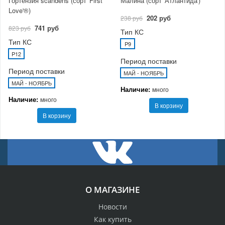
Гортензия scandens (сорт 'First
Малина (сорт 'Атлантида')
Love'®)
202 руб
238 руб
741 руб
823 руб
Тип КС
Тип КС
P9
P12
Период поставки
Период поставки
МАЙ - НОЯБРЬ
МАЙ - НОЯБРЬ
Наличие:
много
Наличие:
много
В корзину
В корзину
О МАГАЗИНЕ
Новости
Как купить