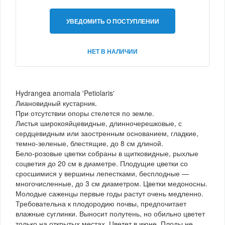
УВЕДОМИТЬ О ПОСТУПЛЕНИИ
НЕТ В НАЛИЧИИ
Hydrangea anomala 'Petiolaris'
Лиановидный кустарник.
При отсутствии опоры стелется по земле.
Листья широкояйцевидные, длинночерешковые, с
сердцевидным или заостренным основанием, гладкие,
темно-зеленые, блестящие, до 8 см длиной.
Бело-розовые цветки собраны в щитковидные, рыхлые
соцветия до 20 см в диаметре. Плодущие цветки со
сросшимися у вершины лепестками, бесплодные —
многочисленные, до 3 см диаметром. Цветки медоносны.
Молодые саженцы первые годы растут очень медленно.
Требовательна к плодородию почвы, предпочитает
влажные суглинки. Выносит полутень, но обильно цветет
только на открытых местах. Цветет в июне. Плоды не