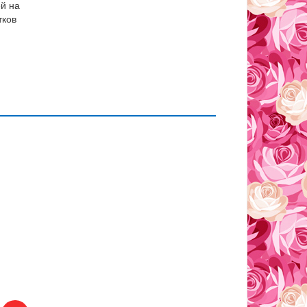
й на
тков