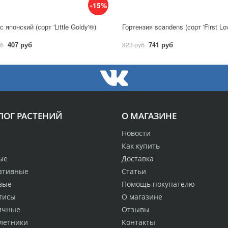
-15%
 японский (сорт 'Little Goldy'®)
Гортензия scandens (сорт 'First Lo
407 руб
741 руб
уб
823 руб
ЛОГ РАСТЕНИЙ
О МАГАЗИНЕ
Новости
Как купить
ые
Доставка
ативные
Статьи
вые
Помощь покупателю
тисы
О магазине
ичные
Отзывы
летники
Контакты