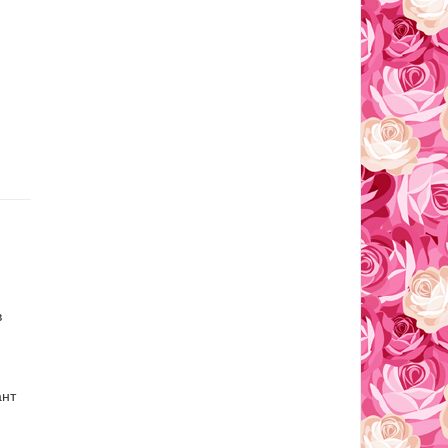
в
ант