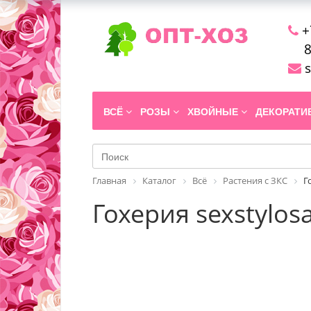
+
8
s
ВСЁ
РОЗЫ
ХВОЙНЫЕ
ДЕКОРАТ
Главная
Каталог
Всё
Растения с ЗКС
Г
Гохерия sexstylosa