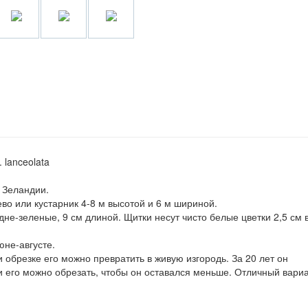
. lanceolata
 Зеландии.
о или кустарник 4-8 м высотой и 6 м шириной.
дне-зеленые, 9 см длиной. Щитки несут чисто белые цветки 2,5 см 
юне-августе.
обрезке его можно превратить в живую изгородь. За 20 лет он
и его можно обрезать, чтобы он оставался меньше. Отличный вари