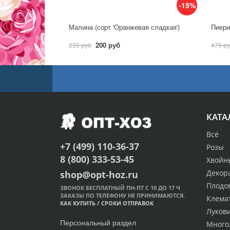
-15%
Малина (сорт 'Оранжевая сладкая')
Пиерис
200 руб
235 руб
479 р
КАТА
Всё
+7 (499) 110-36-37
Розы
8 (800) 333-53-45
Хвойн
Декор
shop@opt-hoz.ru
Плодо
ЗВОНОК БЕСПЛАТНЫЙ ПН-ПТ С 10 ДО 17 Ч
ЗАКАЗЫ ПО ТЕЛЕФОНУ НЕ ПРИНИМАЮТСЯ.
Клема
КАК КУПИТЬ
/
СРОКИ ОТПРАВОК
Луков
Персональный раздел
Много