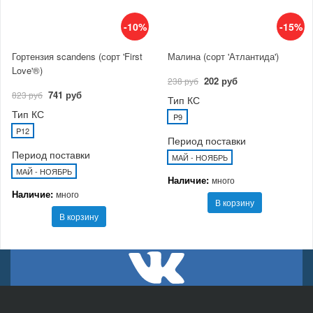
-10%
-15%
Гортензия scandens (сорт 'First
Малина (сорт 'Атлантида')
Love'®)
202 руб
238 руб
741 руб
823 руб
Тип КС
Тип КС
P9
P12
Период поставки
Период поставки
МАЙ - НОЯБРЬ
МАЙ - НОЯБРЬ
Наличие:
много
Наличие:
много
В корзину
В корзину