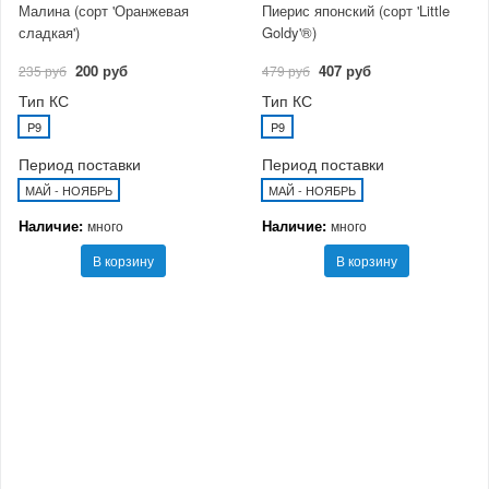
Малина (сорт 'Оранжевая
Пиерис японский (сорт 'Little
сладкая')
Goldy'®)
200 руб
407 руб
235 руб
479 руб
Тип КС
Тип КС
P9
P9
Период поставки
Период поставки
МАЙ - НОЯБРЬ
МАЙ - НОЯБРЬ
Наличие:
Наличие:
много
много
В корзину
В корзину