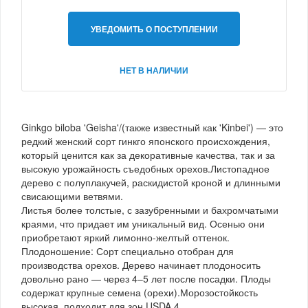
УВЕДОМИТЬ О ПОСТУПЛЕНИИ
НЕТ В НАЛИЧИИ
Ginkgo biloba 'Geisha'/(также известный как 'Kinbei') — это
редкий женский сорт гинкго японского происхождения,
который ценится как за декоративные качества, так и за
высокую урожайность съедобных орехов.Листопадное
дерево с полуплакучей, раскидистой кроной и длинными
свисающими ветвями.
Листья более толстые, с зазубренными и бахромчатыми
краями, что придает им уникальный вид. Осенью они
приобретают яркий лимонно-желтый оттенок.
Плодоношение: Сорт специально отобран для
производства орехов. Дерево начинает плодоносить
довольно рано — через 4–5 лет после посадки. Плоды
содержат крупные семена (орехи).Морозостойкость
высокая, подходит для зон USDA 4