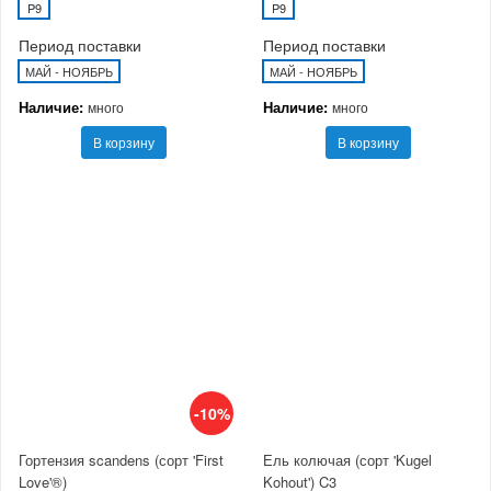
P9
P9
Период поставки
Период поставки
МАЙ - НОЯБРЬ
МАЙ - НОЯБРЬ
Наличие:
Наличие:
много
много
В корзину
В корзину
-10%
Гортензия scandens (сорт 'First
Ель колючая (сорт 'Kugel
Love'®)
Kohout') C3