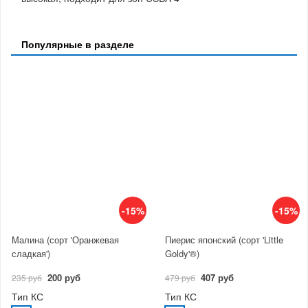
Популярные в разделе
-15%
-15%
Малина (сорт 'Оранжевая
Пиерис японский (сорт 'Little
сладкая')
Goldy'®)
200 руб
407 руб
235 руб
479 руб
Тип КС
Тип КС