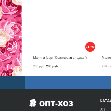
-15%
Малина (сорт 'Оранжевая сладкая')
Малин
200 руб
235 руб
238 р
КАТА
Всё