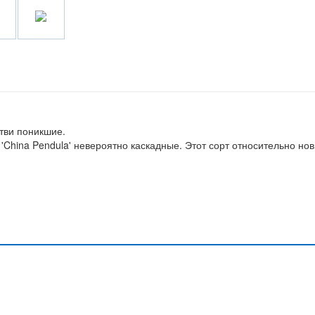
етви поникшие.
 'China Pendula' невероятно каскадные. Этот сорт относительно но