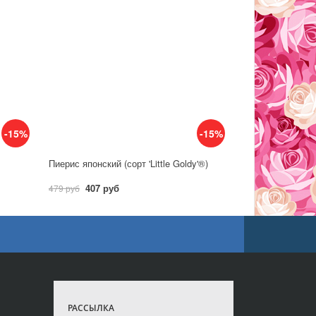
-15%
-15%
Пиерис японский (сорт 'Little Goldy'®)
407 руб
479 руб
РАССЫЛКА