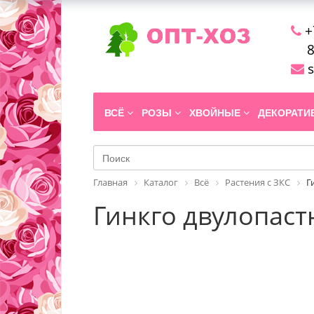
+
8
s
ВСЁ
РОЗЫ
ХВОЙНЫЕ
ДЕКОРАТ
Главная
Каталог
Всё
Растения с ЗКС
Г
Гинкго двулопастн