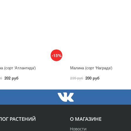
-15%
а (сорт 'Атлантида')
Малина (сорт 'Награда')
202 руб
200 руб
уб
235 руб
ЛОГ РАСТЕНИЙ
О МАГАЗИНЕ
Новости