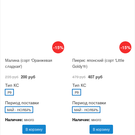
-15%
-15%
Малина (сорт 'Оранжевая
Пиерис японский (сорт 'Little
сладкая')
Goldy'®)
200 руб
407 руб
235 руб
479 руб
Тип КС
Тип КС
P9
P9
Период поставки
Период поставки
МАЙ - НОЯБРЬ
МАЙ - НОЯБРЬ
Наличие:
Наличие:
много
много
В корзину
В корзину