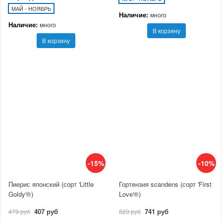
МАЙ - НОЯБРЬ
Наличие:
много
Наличие:
много
В корзину
В корзину
-15%
-10%
Пиерис японский (сорт 'Little
Гортензия scandens (сорт 'First
Goldy'®)
Love'®)
407 руб
741 руб
479 руб
823 руб