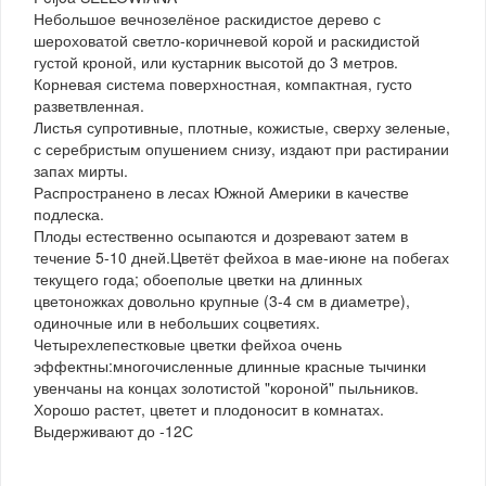
Небольшое вечнозелёное раскидистое дерево с
шероховатой светло-коричневой корой и раскидистой
густой кроной, или кустарник высотой до 3 метров.
Корневая система поверхностная, компактная, густо
разветвленная.
Листья супротивные, плотные, кожистые, сверху зеленые,
с серебристым опушением снизу, издают при растирании
запах мирты.
Распространено в лесах Южной Америки в качестве
подлеска.
Плоды естественно осыпаются и дозревают затем в
течение 5-10 дней.Цветёт фейхоа в мае-июне на побегах
текущего года; обоеполые цветки на длинных
цветоножках довольно крупные (3-4 см в диаметре),
одиночные или в небольших соцветиях.
Четырехлепестковые цветки фейхоа очень
эффектны:многочисленные длинные красные тычинки
увенчаны на концах золотистой "короной" пыльников.
Хорошо растет, цветет и плодоносит в комнатах.
Выдерживают до -12С