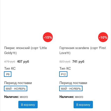
-15%
-10%
Пиерис японский (сорт 'Little
Гортензия scandens (сорт 'First
Goldy'®)
Love'®)
407 руб
741 руб
479 руб
823 руб
Тип КС
Тип КС
P9
P12
Период поставки
Период поставки
МАЙ - НОЯБРЬ
МАЙ - НОЯБРЬ
Наличие:
Наличие:
много
много
В корзину
В корзину