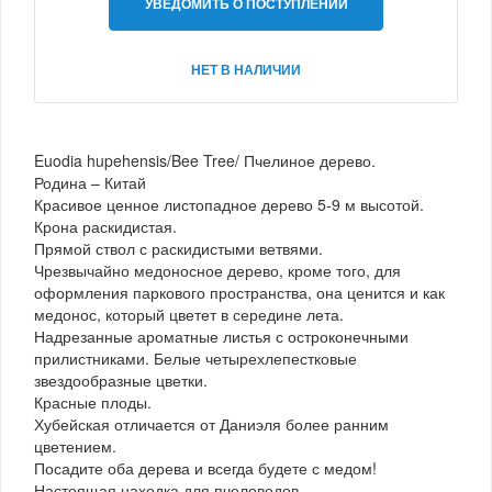
УВЕДОМИТЬ О ПОСТУПЛЕНИИ
НЕТ В НАЛИЧИИ
Euodia hupehensis/Bee Tree/ Пчелиное дерево.
Родина – Китай
Красивое ценное листопадное дерево 5-9 м высотой.
Крона раскидистая.
Прямой ствол с раскидистыми ветвями.
Чрезвычайно медоносное дерево, кроме того, для
оформления паркового пространства, она ценится и как
медонос, который цветет в середине лета.
Надрезанные ароматные листья с остроконечными
прилистниками. Белые четырехлепестковые
звездообразные цветки.
Красные плоды.
Хубейская отличается от Даниэля более ранним
цветением.
Посадите оба дерева и всегда будете с медом!
Настоящая находка для пчеловодов