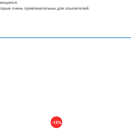
вающаяся.
торые очень привлекательны для опылителей.
-15%