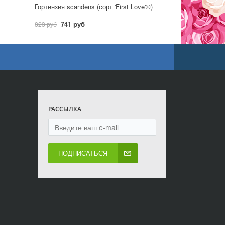
Гортензия scandens (сорт 'First Love'®)
741 руб
823 руб
РАССЫЛКА
ПОДПИСАТЬСЯ