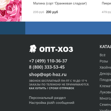
Малина (сорт 'Оранжевая сладкая')
Пиерис
200 руб
235 руб
479 р
КАТА
Всё
+7 (499) 110-36-37
Розы
8 (800) 333-53-45
Хвойн
Декор
shop@opt-hoz.ru
Плодо
ЗВОНОК БЕСПЛАТНЫЙ ПН-ПТ С 10 ДО 17 Ч
ЗАКАЗЫ ПО ТЕЛЕФОНУ НЕ ПРИНИМАЮТСЯ.
Клема
КАК КУПИТЬ
/
СРОКИ ОТПРАВОК
Луков
Персональный раздел
Много
Настройка push сообщений
Семен
Удобр