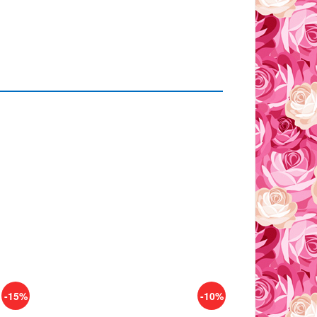
-15%
-10%