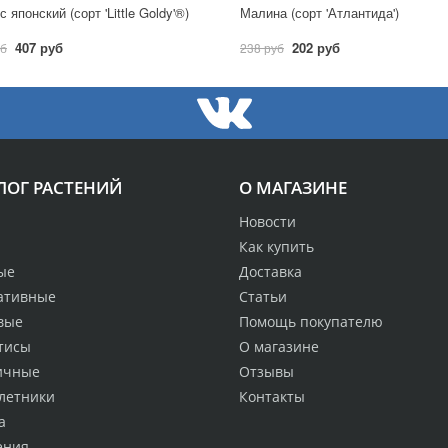
 японский (сорт 'Little Goldy'®)
Малина (сорт 'Атлантида')
407 руб
202 руб
уб
238 руб
ЛОГ РАСТЕНИЙ
О МАГАЗИНЕ
Новости
Как купить
ые
Доставка
ативные
Статьи
вые
Помощь покупателю
тисы
О магазине
ичные
Отзывы
летники
Контакты
а
ения