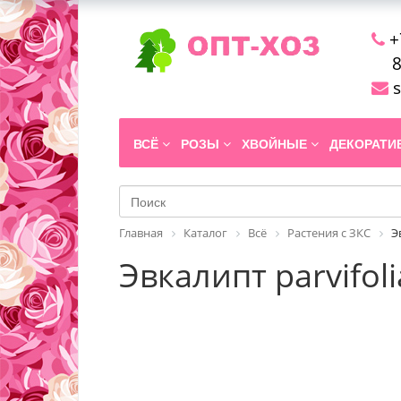
+
8
s
ВСЁ
РОЗЫ
ХВОЙНЫЕ
ДЕКОРАТ
Главная
Каталог
Всё
Растения с ЗКС
Э
Эвкалипт parvifoli