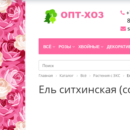
+
8
s
ВСЁ
РОЗЫ
ХВОЙНЫЕ
ДЕКОРАТ
Главная
Каталог
Всё
Растения с ЗКС
Е
Ель ситхинская (со