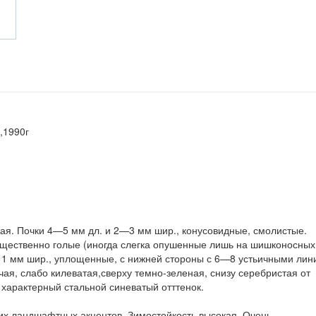
s,1990г
кая. Почки 4—5 мм дл. и 2—3 мм шир., конусовидные, смолистые.
щественно голые (иногда слегка опушенные лишь на шишконосных
ло 1 мм шир., уплощенные, с нижней стороны с 6—8 устьичными ли
ючая, слабо килеватая,сверху темно-зеленая, снизу серебристая от
 характерный стальной синеватый отттенок.
их ландшафтных акцентов. Зимостойкость высокая. Очень