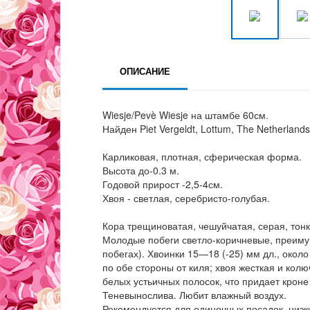
ОПИСАНИЕ
Wiesje/Pevè Wiesje на штамбе 60см.
Найден Piet Vergeldt, Lottum, The Netherland
Карликовая, плотная, сферическая форма.
Высота до-0.3 м.
Годовой прирост -2,5-4см.
Хвоя - светлая, серебристо-голубая.
Кора трещиноватая, чешуйчатая, серая, тон
Молодые побеги светло-коричневые, преиму
побегах). Хвоинки 15—18 (-25) мм дл., око
по обе стороны от киля; хвоя жесткая и кол
белых устьичных полосок, что придает кроне
Теневынослива. Любит влажный воздух.
Рекомендуется для одиночных посадок, низк