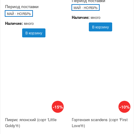
Период поставки
Период поставки
МАЙ - НОЯБРЬ
МАЙ - НОЯБРЬ
Наличие:
много
Наличие:
много
В корзину
В корзину
-15%
-10%
Пиерис японский (сорт 'Little
Гортензия scandens (сорт 'First
Goldy'®)
Love'®)