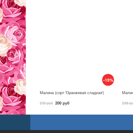
-15%
Малина (сорт 'Оранжевая сладкая')
Малин
200 руб
235 руб
238 р