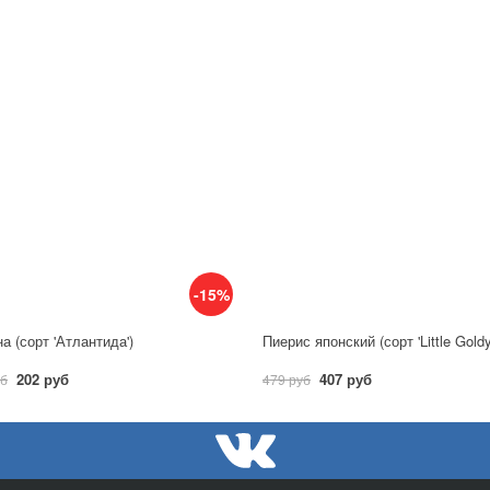
-15%
а (сорт 'Атлантида')
Пиерис японский (сорт 'Little Gold
202 руб
407 руб
уб
479 руб