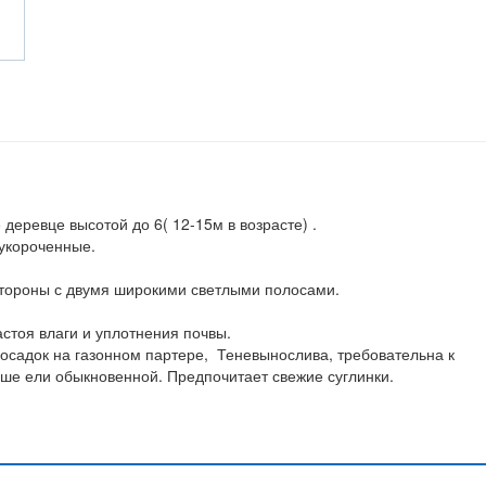
еревце высотой до 6( 12-15м в возрасте) .
 укороченные.
стороны с двумя широкими светлыми полосами.
астоя влаги и уплотнения почвы.
осадок на газонном партере, Теневынослива, требовательна к
чше ели обыкновенной. Предпочитает свежие суглинки.