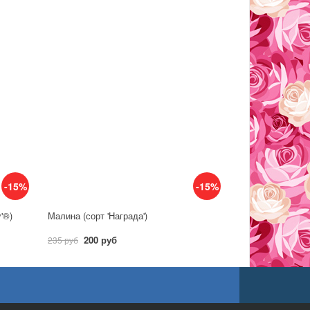
-15%
-15%
y'®)
Малина (сорт 'Награда')
200 руб
235 руб