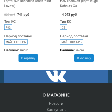
Гортензия scandens (сорт 'First
Ель колючая (сорт 'Kugel
Love'®)
Kohout') C3
741 руб
4 043 руб
823 руб
Тип КС
Тип КС
P12
C3
Период поставки
Период поставки
МАЙ - НОЯБРЬ
МАЙ - НОЯБРЬ
Наличие:
Наличие:
много
много
В корзину
В корзину
О МАГАЗИНЕ
Новости
Как купить