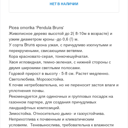
НЕТ В НАЛИЧИИ
Picea omorika 'Pendula Bruns'
Живописное дерево высотой до 2( 8-10м в возрасте) и
узким диаметром кроны -до 0,6 (!) м.
У сорта Bruns крона узкая, с причудливо изогнутыми и
перекручеными, свисающими ветвями.
Кора красновато-серая, тонкочешуйчатая.
Хвоя игловидная, темно-зеленая, с нижней стороны с
двумя широкими светлыми полосами.
Годовой прирост в высоту - 5-8 см. Растет медленно.
Светолюбива. Морозостойка.
К почве нетребовательна, но не переносит застоя влаги и
уплотнения почвы.
Рекомендуется для одиночных и групповых посадок на
газонном партере, для создания причудливых
ландшафтных композиций.
Зимостойка. Относительно дымо- и газоустойчива.
Неприхотлива к почвенным и климатическим
условиям. Теневынослива, требовательна к влажности