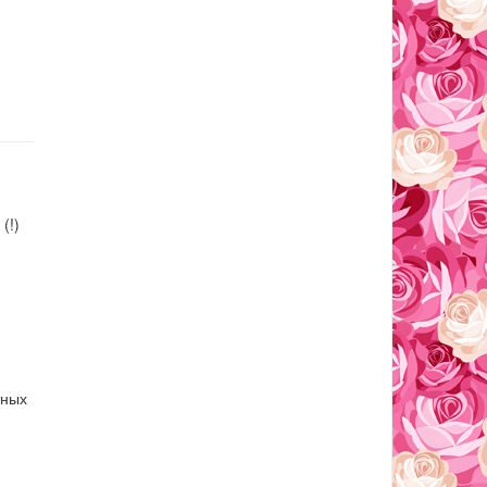
(!)
тных