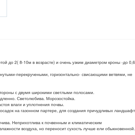
ой до 2( 8-10м в возрасте) и очень узким диаметром кроны -до 0,6 
зогнутыми-перекручеными, горизонтально- свисающими ветвями, не
стороны с двумя широкими светлыми полосами.
медленно. Светолюбива. Морозостойка.
астоя влаги и уплотнения почвы.
посадок на газонном партере, для создания причудливых ландшаф
йчива. Неприхотлива к почвенным и климатическим
влажности воздуха, но переносит сухость лучше ели обыкновенной.