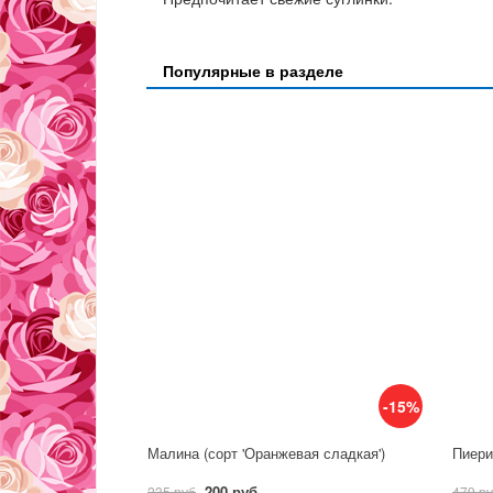
Популярные в разделе
-15%
Малина (сорт 'Оранжевая сладкая')
Пиерис
200 руб
235 руб
479 р