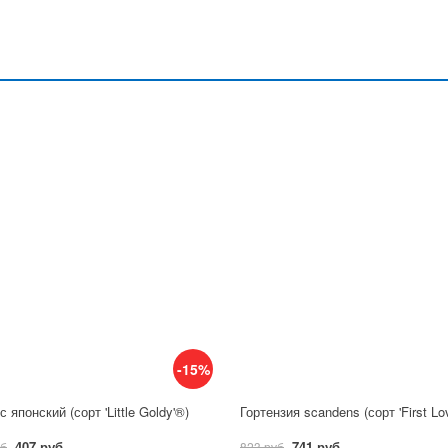
-15%
 японский (сорт 'Little Goldy'®)
Гортензия scandens (сорт 'First Lo
407 руб
741 руб
уб
823 руб