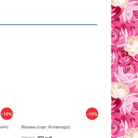
-10%
-15%
ve'®)
Малина (сорт 'Атлантида')
202 руб
238 руб