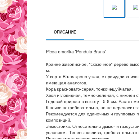
ОПИСАНИЕ
Picea omorika 'Pendula Bruns'
Крайне живописное, "сказочное" дерево высот
м.
У сорта Bruns крона узкая, с причудливо-и
имеющая аналогов.
Кора красновато-серая, тонкочешуйчатая.
Хвоя игловидная, темно-зеленая, с нижней 
Годовой прирост в высоту - 5-8 см. Растет 
К почве нетребовательна, но не переносит з
Рекомендуется для одиночных и групповых 
композиций.
Зимостойка. Относительно дымо- и газоусто
условиям. Теневынослива, требовательна к 
Предпочитает свежие суглинки.