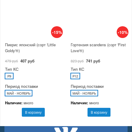
-15%
-10%
Пиерис японский (сорт 'Little
Гортензия scandens (сорт 'First
Goldy'®)
Love'®)
407 руб
741 руб
479 руб
823 руб
Тип КС
Тип КС
P9
P12
Период поставки
Период поставки
МАЙ - НОЯБРЬ
МАЙ - НОЯБРЬ
Наличие:
Наличие:
много
много
В корзину
В корзину