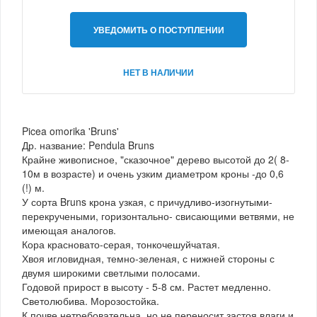
УВЕДОМИТЬ О ПОСТУПЛЕНИИ
НЕТ В НАЛИЧИИ
Picea omorika 'Bruns'
Др. название: Pendula Bruns
Крайне живописное, "сказочное" дерево высотой до 2( 8-
10м в возрасте) и очень узким диаметром кроны -до 0,6
(!) м.
У сорта Bruns крона узкая, с причудливо-изогнутыми-
перекручеными, горизонтально- свисающими ветвями, не
имеющая аналогов.
Кора красновато-серая, тонкочешуйчатая.
Хвоя игловидная, темно-зеленая, с нижней стороны с
двумя широкими светлыми полосами.
Годовой прирост в высоту - 5-8 см. Растет медленно.
Светолюбива. Морозостойка.
К почве нетребовательна, но не переносит застоя влаги и