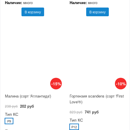
Наличие:
Наличие:
много
много
В корзину
В корзину
-15%
-10%
Малина (сорт 'Атлантида')
Гортензия scandens (сорт 'First
Love'®)
202 руб
238 руб
741 руб
823 руб
Тип КС
Тип КС
P9
P12