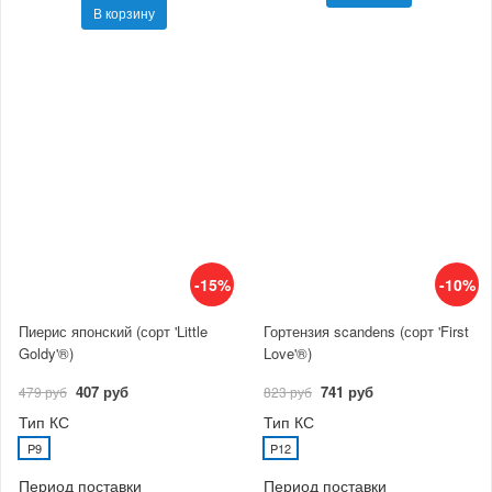
В корзину
-15%
-10%
Пиерис японский (сорт 'Little
Гортензия scandens (сорт 'First
Goldy'®)
Love'®)
407 руб
741 руб
479 руб
823 руб
Тип КС
Тип КС
P9
P12
Период поставки
Период поставки