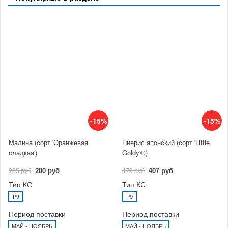
-15%
-15%
Малина (сорт 'Оранжевая
Пиерис японский (сорт 'Little
сладкая')
Goldy'®)
200 руб
407 руб
235 руб
479 руб
Тип КС
Тип КС
P9
P9
Период поставки
Период поставки
МАЙ - НОЯБРЬ
МАЙ - НОЯБРЬ