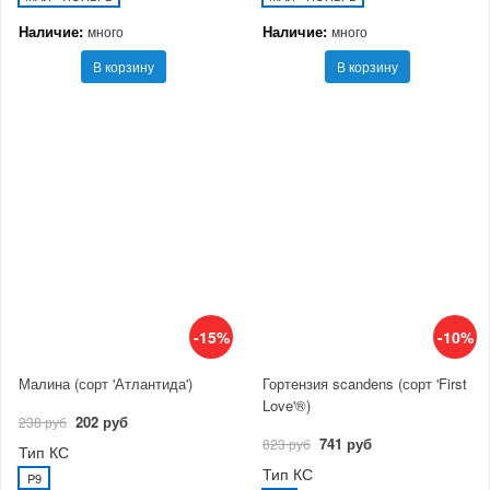
Наличие:
Наличие:
много
много
В корзину
В корзину
-15%
-10%
Малина (сорт 'Атлантида')
Гортензия scandens (сорт 'First
Love'®)
202 руб
238 руб
741 руб
823 руб
Тип КС
Тип КС
P9