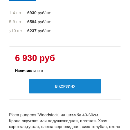
1-4 шт
6930
руб/шт
5-9 шт
6584
руб/шт
>10 шт
6237
руб/шт
6 930 руб
Наличие:
много
В КОРЗИНУ
Picea pungens 'Woodstock' на штамбе 40-60см.
Крона округлая или подушковидная, плотная. Хвоя
короткая,густая, слегка серповидная, сизо-голубая, около