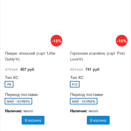
-15%
-10%
Пиерис японский (сорт 'Little
Гортензия scandens (сорт 'First
Goldy'®)
Love'®)
407 руб
741 руб
479 руб
823 руб
Тип КС
Тип КС
P9
P12
Период поставки
Период поставки
МАЙ - НОЯБРЬ
МАЙ - НОЯБРЬ
Наличие:
Наличие:
много
много
В корзину
В корзину