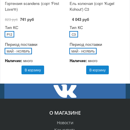
Гортензия scandens (сорт 'First
Ель колючая (сорт 'Kugel
Love'®)
Kohout') C3
741 руб
4 043 руб
823 руб
Тип КС
Тип КС
P12
C3
Период поставки
Период поставки
МАЙ - НОЯБРЬ
МАЙ - НОЯБРЬ
Наличие:
Наличие:
много
много
В корзину
В корзину
О МАГАЗИНЕ
Новости
Как купить