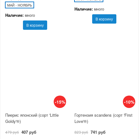
МАЙ - НОЯБРЬ
Наличие:
много
Наличие:
много
В корзину
В корзину
-15%
-10%
Пиерис японский (сорт 'Little
Гортензия scandens (сорт 'First
Goldy'®)
Love'®)
407 руб
741 руб
479 руб
823 руб