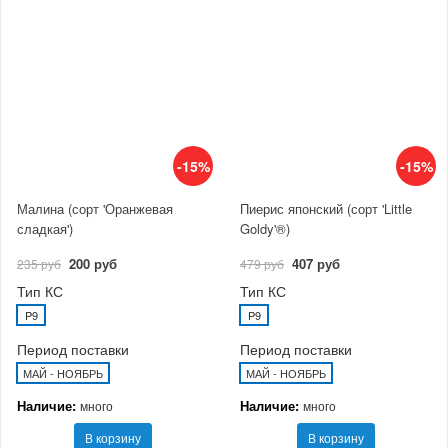
-15%
-15%
Малина (сорт 'Оранжевая
Пиерис японский (сорт 'Little
сладкая')
Goldy'®)
200 руб
407 руб
235 руб
479 руб
Тип КС
Тип КС
P9
P9
Период поставки
Период поставки
МАЙ - НОЯБРЬ
МАЙ - НОЯБРЬ
Наличие:
Наличие:
много
много
В корзину
В корзину