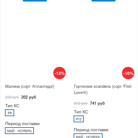
-15%
-10%
Малина (сорт 'Атлантида')
Гортензия scandens (сорт 'First
Love'®)
202 руб
238 руб
741 руб
823 руб
Тип КС
Тип КС
P9
P12
Период поставки
Период поставки
МАЙ - НОЯБРЬ
МАЙ - НОЯБРЬ