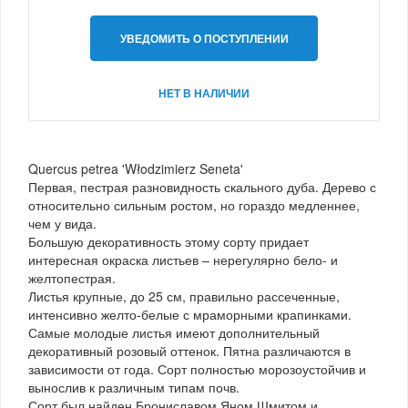
УВЕДОМИТЬ О ПОСТУПЛЕНИИ
НЕТ В НАЛИЧИИ
Quercus petrea 'Włodzimierz Seneta'
Первая, пестрая разновидность скального дуба. Дерево с
относительно сильным ростом, но гораздо медленнее,
чем у вида.
Большую декоративность этому сорту придает
интересная окраска листьев – нерегулярно бело- и
желтопестрая.
Листья крупные, до 25 см, правильно рассеченные,
интенсивно желто-белые с мраморными крапинками.
Самые молодые листья имеют дополнительный
декоративный розовый оттенок. Пятна различаются в
зависимости от года. Сорт полностью морозоустойчив и
вынослив к различным типам почв.
Сорт был найден Брониславом Яном Шмитом и