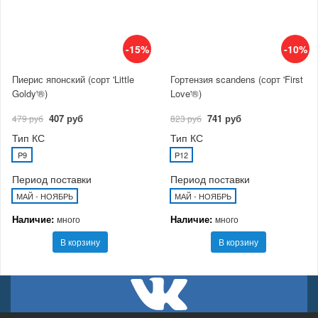
-15%
-10%
Пиерис японский (сорт 'Little
Гортензия scandens (сорт 'First
Goldy'®)
Love'®)
407 руб
741 руб
479 руб
823 руб
Тип КС
Тип КС
P9
P12
Период поставки
Период поставки
МАЙ - НОЯБРЬ
МАЙ - НОЯБРЬ
Наличие:
Наличие:
много
много
В корзину
В корзину