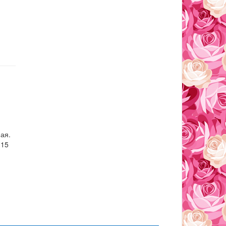
ная.
 15
,