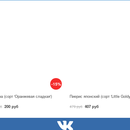
-15%
а (сорт 'Оранжевая сладкая')
Пиерис японский (сорт 'Little Gold
200 руб
407 руб
уб
479 руб