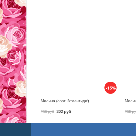
-15%
Малина (сорт 'Атлантида')
Малин
202 руб
238 руб
235 р