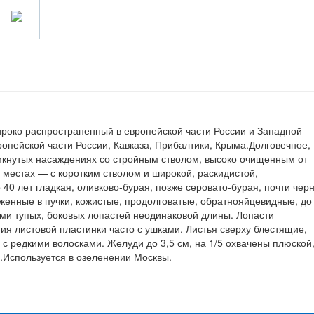
роко распространенный в европейской части России и Западной
ропейской части России, Кавказа, Прибалтики, Крыма.Долговечное,
мкнутых насаждениях со стройным стволом, высоко очищенным от
 местах — с коротким стволом и широкой, раскидистой,
 40 лет гладкая, оливково-бурая, позже серовато-бурая, почти чер
женные в пучки, кожистые, продолговатые, обратнояйцевидные, до
ами тупых, боковых лопастей неодинаковой длины. Лопасти
ния листовой пластинки часто с ушками. Листья сверху блестящие,
а с редкими волосками. Желуди до 3,5 см, на 1/5 охвачены плюской
.Используется в озеленении Москвы.