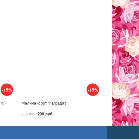
-15%
-15%
y'®)
Малина (сорт 'Награда')
200 руб
235 руб