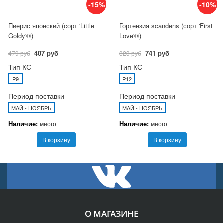
-15%
-10%
Пиерис японский (сорт 'Little
Гортензия scandens (сорт 'First
Goldy'®)
Love'®)
407 руб
741 руб
479 руб
823 руб
Тип КС
Тип КС
P9
P12
Период поставки
Период поставки
МАЙ - НОЯБРЬ
МАЙ - НОЯБРЬ
Наличие:
Наличие:
много
много
В корзину
В корзину
О МАГАЗИНЕ