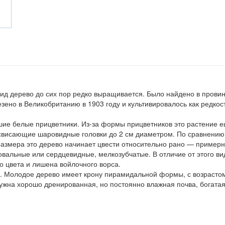
 вид дерево до сих пор редко выращивается. Было найдено в прови
зено в Великобританию в 1903 году и культивировалось как редкост
шие белые прицветники. Из-за формы прицветников это растение 
свисающие шаровидные головки до 2 см диаметром. По сравнению
азмера это дерево начинает цвести относительно рано — примерн
овальные или сердцевидные, мелкозубчатые. В отличие от этого ви
о цвета и лишена войлочного ворса.
в. Молодое дерево имеет крону пирамидальной формы, с возрасто
нужна хорошо дренированная, но постоянно влажная почва, богата