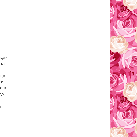
нции
ь в
еще
 с
о в
да,
м
я