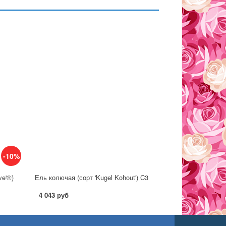
-10%
ve'®)
Ель колючая (сорт 'Kugel Kohout') C3
4 043 руб